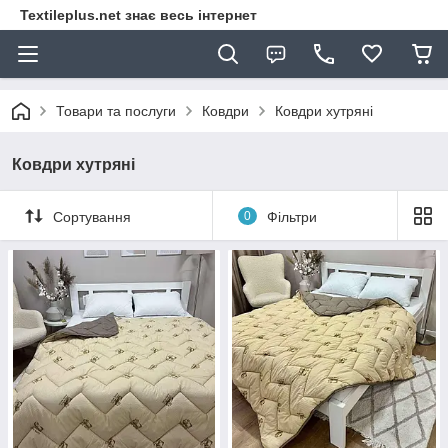
Textileplus.net знає весь інтернет
Товари та послуги
Ковдри
Ковдри хутряні
Ковдри хутряні
Сортування
0
Фільтри