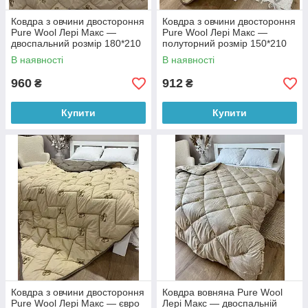
Ковдра з овчини двостороння
Ковдра з овчини двостороння
Pure Wool Лері Макс —
Pure Wool Лері Макс —
двоспальний розмір 180*210
полуторний розмір 150*210
В наявності
В наявності
960
912
₴
₴
Купити
Купити
Ковдра з овчини двостороння
Ковдра вовняна Pure Wool
Pure Wool Лері Макс — євро
Лері Макс — двоспальній