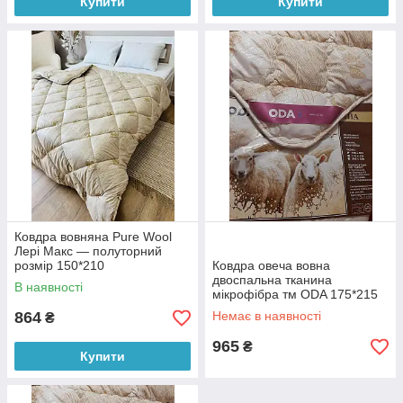
Купити
Купити
Ковдра вовняна Pure Wool
Лері Макс — полуторний
розмір 150*210
Ковдра овеча вовна
двоспальна тканина
В наявності
мікрофібра тм ODA 175*215
864
Немає в наявності
₴
965
₴
Купити