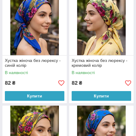
Хустка жіноча без люрексу -
Хустка жіноча без люрексу -
синій колір
кремовий колір
В наявності
В наявності
82
82
₴
₴
Купити
Купити