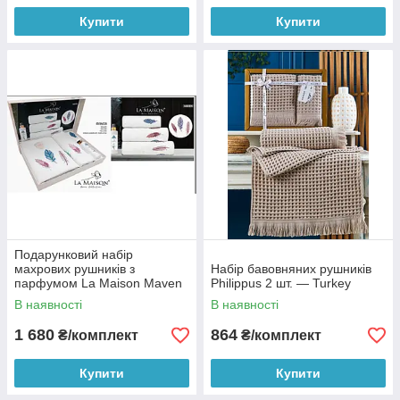
Купити
Купити
Подарунковий набір
махрових рушників з
Набір бавовняних рушників
парфумом La Maison Maven
Philippus 2 шт. — Turkey
- Turkey
В наявності
В наявності
1 680
864
₴/комплект
₴/комплект
Купити
Купити