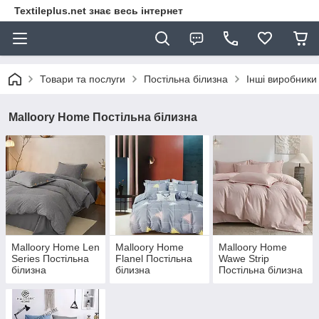
Textileplus.net знає весь інтернет
Товари та послуги
Постільна білизна
Інші виробники
Malloory Home Постільна білизна
Malloory Home Len
Malloory Home
Malloory Home
Series Постільна
Flanel Постільна
Wawe Strip
білизна
білизна
Постільна білизна