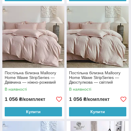
Постільна білизна Malloory
Постільна білизна Malloory
Home Wawe StripSeries —
Home Wawe StripSeries —
Двівчина — ніжно-рожевий
Двостулкова — світлий
персик
В наявності
В наявності
1 056
1 056
₴/комплект
₴/комплект
Купити
Купити