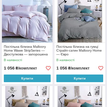
Постільна білизна Malloory
Постільна білизна на гумці
Home Wawe StripSeries —
Страйп-сатин Malloory Home
Двостулкова — запорошена
— Євро
троянда
В наявності
В наявності
1 056
1 056
₴/комплект
₴/комплект
Купити
Купити