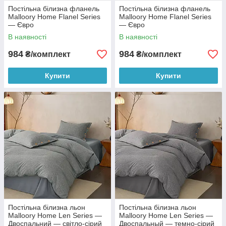
Постільна білизна фланель
Постільна білизна фланель
Malloory Home Flanel Series
Malloory Home Flanel Series
— Євро
— Євро
В наявності
В наявності
984
984
₴/комплект
₴/комплект
Купити
Купити
Постільна білизна льон
Постільна білизна льон
Malloory Home Len Series —
Malloory Home Len Series —
Двоспальний — світло-сірий
Двоспальный — темно-сірий