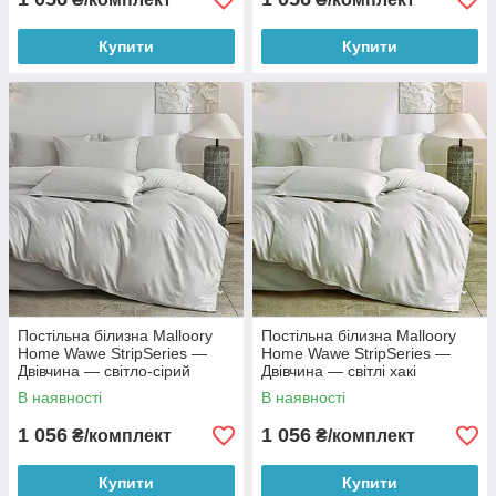
Купити
Купити
Постільна білизна Malloory
Постільна білизна Malloory
Home Wawe StripSeries —
Home Wawe StripSeries —
Двівчина — світло-сірий
Двівчина — світлі хакі
В наявності
В наявності
1 056
1 056
₴/комплект
₴/комплект
Купити
Купити