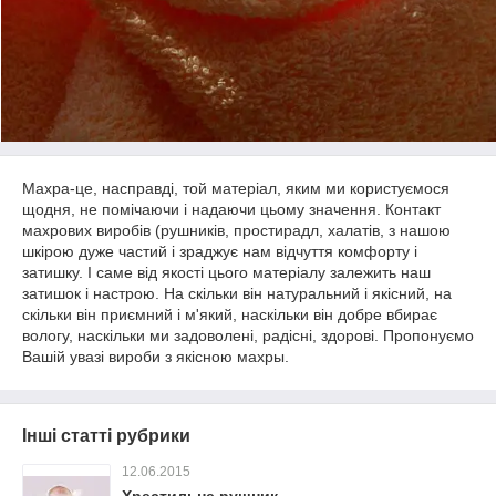
Махра-це, насправді, той матеріал, яким ми користуємося
щодня, не помічаючи і надаючи цьому значення. Контакт
махрових виробів (рушників, простирадл, халатів, з нашою
шкірою дуже частий і зраджує нам відчуття комфорту і
затишку. І саме від якості цього матеріалу залежить наш
затишок і настрою. На скільки він натуральний і якісний, на
скільки він приємний і м'який, наскільки він добре вбирає
вологу, наскільки ми задоволені, радісні, здорові. Пропонуємо
Вашій увазі вироби з якісною махры.
Інші статті рубрики
12.06.2015