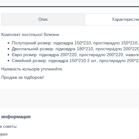
Опис
Характеристи
Комплект постільної білизни
Полуторний розмір: підковдра 150*210, простирадло 150*210, 
Двоспальний розмір: підковдра 180*210, простирадло 200*220,
Євро розмір: підковдра 200*220, простирадло 200*220, наволо
Сімейний розмір: підковдра 150*210 2 шт., простирадло 200*22
Наявність кольорів уточнюйте.
Продаж за підбором!
я информация
е советы
ерея