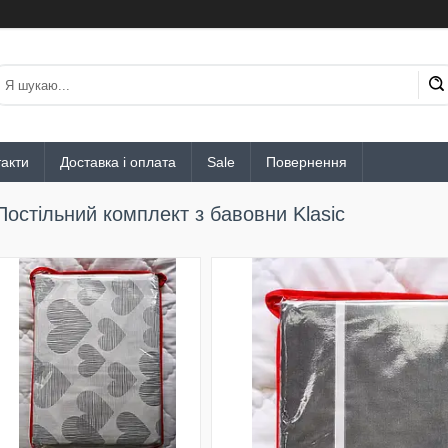
акти
Доставка і оплата
Sale
Повернення
Постільний комплект з бавовни Klasic