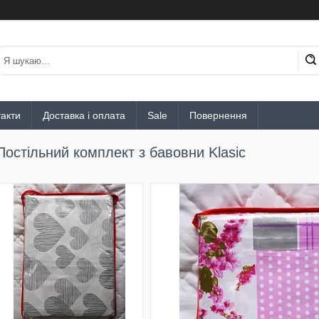
акти
Доставка і оплата
Sale
Повернення
Постільний комплект з бавовни Klasic