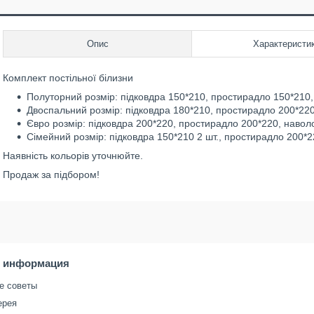
Опис
Характеристи
Комплект постільної білизни
Полуторний розмір: підковдра 150*210, простирадло 150*210, 
Двоспальний розмір: підковдра 180*210, простирадло 200*220,
Євро розмір: підковдра 200*220, простирадло 200*220, наволо
Сімейний розмір: підковдра 150*210 2 шт., простирадло 200*22
Наявність кольорів уточнюйте.
Продаж за підбором!
я информация
е советы
ерея