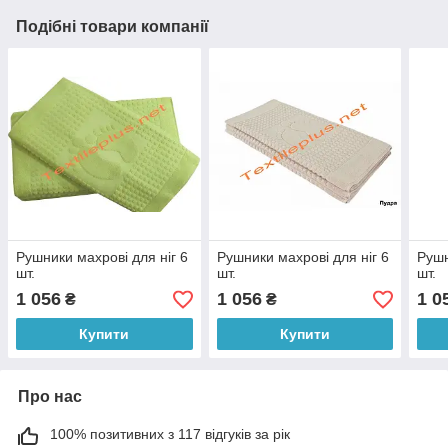
Подібні товари компанії
Рушники махрові для ніг 6
Рушники махрові для ніг 6
Рушн
шт.
шт.
шт.
1 056
1 056
1 0
₴
₴
Купити
Купити
Про нас
100% позитивних з 117 відгуків за рік