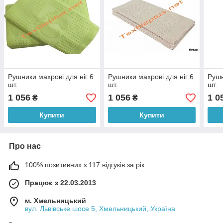
Рушники махрові для ніг 6
Рушники махрові для ніг 6
Рушн
шт.
шт.
шт.
1 056
1 056
1 0
₴
₴
Купити
Купити
Про нас
100% позитивних з 117 відгуків за рік
Працює з 22.03.2013
м. Хмельницький
вул. Львівське шосе 5, Хмельницький, Україна