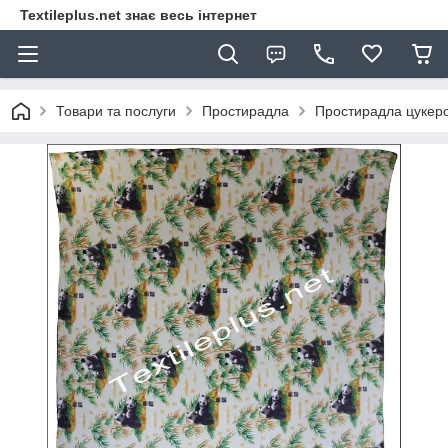
Textileplus.net знає весь інтернет
Товари та послуги
Простирадла
Простирадла цукер