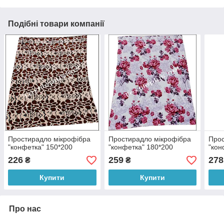
Подібні товари компанії
Простирадло мікрофібра
Простирадло мікрофібра
Прос
"конфетка" 150*200
"конфетка" 180*200
"кон
226
259
278
₴
₴
Купити
Купити
Про нас