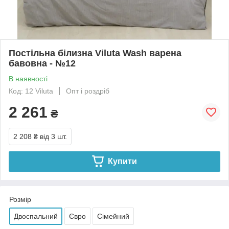
Постільна білизна Viluta Wash варена
бавовна - №12
В наявності
Код: 12 Viluta
Опт і роздріб
2 261
₴
2 208 ₴
від 3 шт.
Купити
Розмір
Двоспальний
Євро
Сімейний