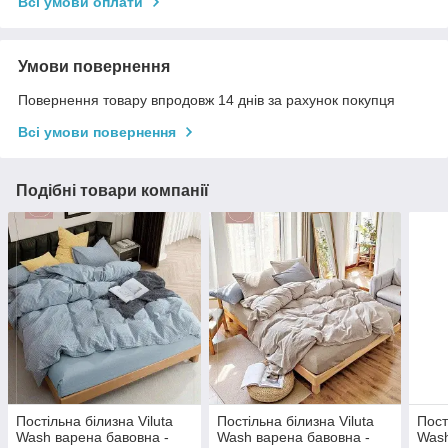
Всі умови оплати
Умови повернення
Повернення товару впродовж 14 днів за рахунок покупця
Всі умови повернення
Подібні товари компанії
Постільна білизна Viluta
Постільна білизна Viluta
Пост
Wash варена бавовна -
Wash варена бавовна -
Wash