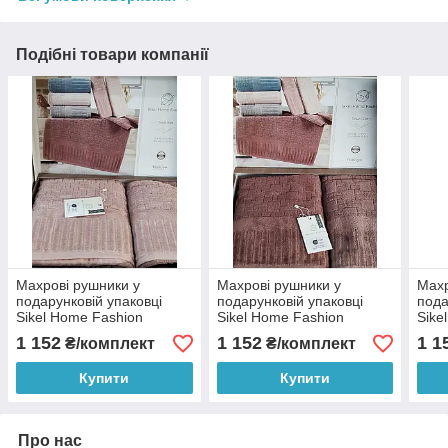
Подібні товари компанії
Махрові рушники у
Махрові рушники у
Махр
подарунковій упаковці
подарунковій упаковці
пода
Sikel Home Fashion
Sikel Home Fashion
Sike
1 152
1 152
1 1
₴/комплект
₴/комплект
Купити
Купити
Про нас