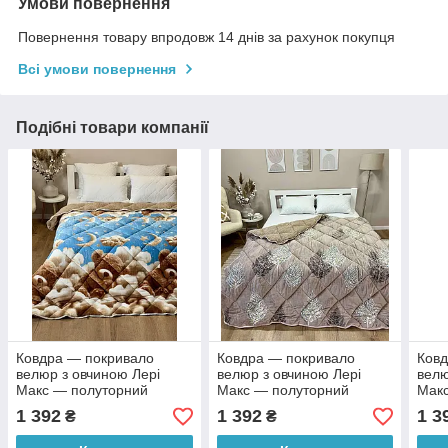
Умови повернення
Повернення товару впродовж 14 днів за рахунок покупця
Всі умови повернення
Подібні товари компанії
Ковдра — покривало
Ковдра — покривало
Ковд
велюр з овчиною Лері
велюр з овчиною Лері
велю
Макс — полуторний
Макс — полуторний
Мак
розмір 150*210
розмір 150*210
розм
1 392
1 392
1 3
₴
₴