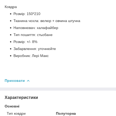
Ковдра
Розмір: 150*210
Тканина чохла: велюр + овчина штучна
Наповнювач: халафайбер
Тип пошиття: стьобане
Розмір: +/- 8%
Забарвлення: уточнюйте
Виробник: Лері Макс
Приховати
Характеристики
Основні
Тип ковдри
Полуторна