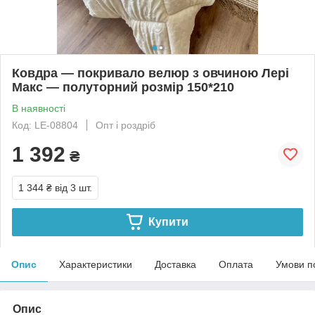
Ковдра — покривало велюр з овчиною Лері
Макс — полуторний розмір 150*210
В наявності
Код: LE-08804
Опт і роздріб
1 392
₴
1 344 ₴
від 3 шт.
Купити
Опис
Характеристики
Доставка
Оплата
Умови п
Опис