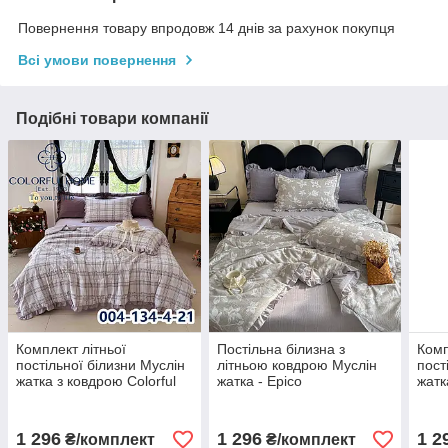
Повернення товару впродовж 14 днів за рахунок покупця
Всі умови повернення
Подібні товари компанії
Комплект літньої
Постільна білизна з
Комп
постільної білизни Муслін
літньою ковдрою Муслін
пост
жатка з ковдрою Colorful
жатка - Epico
жатк
Home
Hom
1 296
1 296
1 2
₴/комплект
₴/комплект