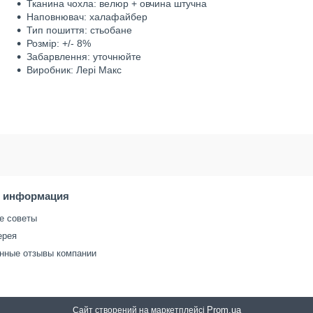
Тканина чохла: велюр + овчина штучна
Наповнювач: халафайбер
Тип пошиття: стьобане
Розмір: +/- 8%
Забарвлення: уточнюйте
Виробник: Лері Макс
я информация
е советы
ерея
нные отзывы компании
Prom.ua
Сайт створений на маркетплейсі