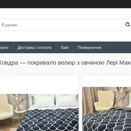
акти
Доставка і оплата
Sale
Повернення
Ковдра — покривало велюр з овчиною Лері Мак