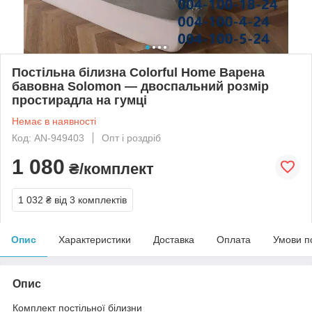
Постільна білизна Colorful Home Варена
бавовна Solomon — двоспальний розмір
простирадла на гумці
Немає в наявності
Код: AN-949403
Опт і роздріб
1 080
₴/комплект
1 032 ₴
від 3 комплектів
Опис
Характеристики
Доставка
Оплата
Умови п
Опис
Комплект постільної білизни