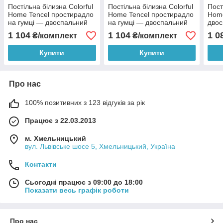
Постільна білизна Colorful
Постільна білизна Colorful
Пост
Home Tencel простирадло
Home Tencel простирадло
Home
на гумці — двоспальний
на гумці — двоспальний
двос
розмір - рожевий колір
розмір - бузковий колір
прос
1 104
1 104
1 0
₴/комплект
₴/комплект
Купити
Купити
Про нас
100% позитивних з 123 відгуків за рік
Працює з 22.03.2013
м. Хмельницький
вул. Львівське шосе 5, Хмельницький, Україна
Контакти
Сьогодні працює з 09:00 до 18:00
Показати весь графік роботи
Про нас