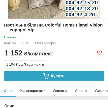
Постільна білизна Colorful Home Flanel Vision
— євророзмір
В наявності
Код: AN-988019
Опт і роздріб
1 152
₴/комплект
1 104 ₴
від 3 комплектів
Купити
Опис
Характеристики
Доставка
Оплата
Умови п
Опис