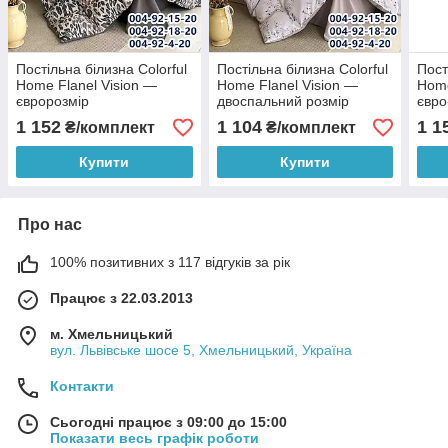
Постільна білизна Colorful
Постільна білизна Colorful
Пост
Home Flanel Vision —
Home Flanel Vision —
Home
євророзмір
двоспальний розмір
євро
1 152
1 104
1 1
₴/комплект
₴/комплект
Купити
Купити
Про нас
100% позитивних з 117 відгуків за рік
Працює з 22.03.2013
м. Хмельницький
вул. Львівське шосе 5, Хмельницький, Україна
Контакти
Сьогодні працює з 09:00 до 15:00
Показати весь графік роботи