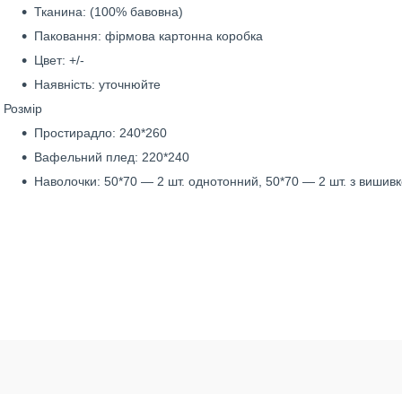
Тканина: (100% бавовна)
Паковання: фірмова картонна коробка
Цвет: +/-
Наявність: уточнюйте
Розмір
Простирадло: 240*260
Вафельний плед: 220*240
Наволочки: 50*70 — 2 шт. однотонний, 50*70 — 2 шт. з вишив