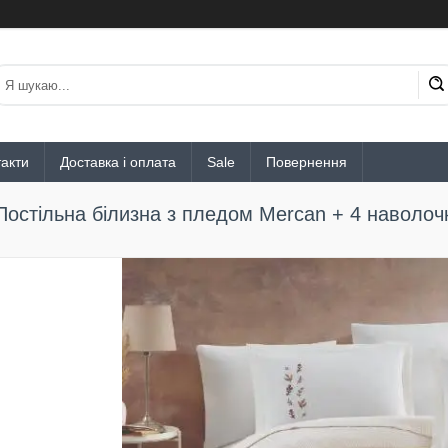
акти
Доставка і оплата
Sale
Повернення
Постільна білизна з пледом Mercan + 4 наволоч