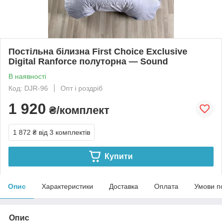
Постільна білизна First Choice Exclusive
Digital Ranforce полуторна — Sound
В наявності
Код: DJR-96
Опт і роздріб
1 920
₴/комплект
1 872 ₴
від 3 комплектів
Купити
Опис
Характеристики
Доставка
Оплата
Умови п
Опис