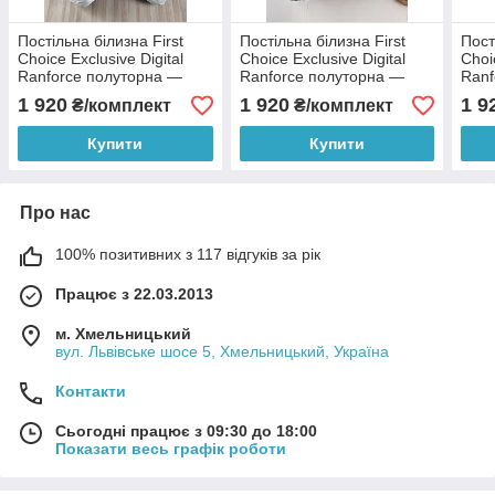
Постільна білизна First
Постільна білизна First
Пост
Choice Exclusive Digital
Choice Exclusive Digital
Choi
Ranforce полуторна —
Ranforce полуторна —
Ranf
Charlie
Drive
Prin
1 920
1 920
1 9
₴/комплект
₴/комплект
Купити
Купити
Про нас
100% позитивних з 117 відгуків за рік
Працює з 22.03.2013
м. Хмельницький
вул. Львівське шосе 5, Хмельницький, Україна
Контакти
Сьогодні працює з 09:30 до 18:00
Показати весь графік роботи