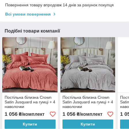
Повернення товару впродовж 14 днів за рахунок покупця
Всі умови повернення
Подібні товари компанії
Постільна білизна Crown
Постільна білизна Crown
Пост
Satin Jusquard на гумці + 4
Satin Jusquard на гумці + 4
Sati
наволочки
наволочки
наво
1 056
1 056
1 0
₴/комплект
₴/комплект
Купити
Купити