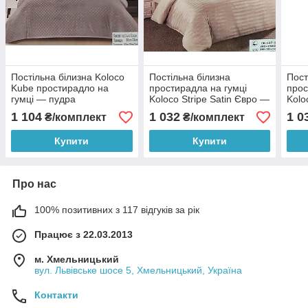
Постільна білизна Koloco
Постільна білизна
Пост
Kube простирадло на
простирадла на гумці
прос
гумці — пудра
Koloco Stripe Satin Євро —
Kolo
Світлий беж
Світ
1 104
1 032
1 0
₴/комплект
₴/комплект
Купити
Купити
Про нас
100% позитивних з 117 відгуків за рік
Працює з 22.03.2013
м. Хмельницький
вул. Львівське шосе 5, Хмельницький, Україна
Контакти