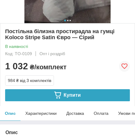
Постільна білизна простирадла на гумці
Koloco Stripe Satin Євро — Сірий
В наявності
Код: TO-0109
Опт і роздріб
1 032
₴/комплект
984 ₴
від 3 комплектів
Купити
Опис
Характеристики
Доставка
Оплата
Умови п
Опис