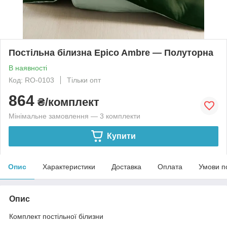
Постільна білизна Epico Ambre — Полуторна
В наявності
Код: RO-0103
Тільки опт
864
₴/комплект
Мінімальне замовлення — 3 комплекти
Купити
Опис
Характеристики
Доставка
Оплата
Умови п
Опис
Комплект постільної білизни