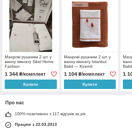
Махрові рушники 2 шт. у
Махрові рушники 2 шт. у
Махр
ванну кімнату Sikel Home
ванну кімнату Istanbul
ванн
Fashion
Babil — Kiremit
Babi
1 344
1 104
1 1
₴/комплект
₴/комплект
Купити
Купити
Про нас
100% позитивних з 117 відгуків за рік
Працює з 22.03.2013