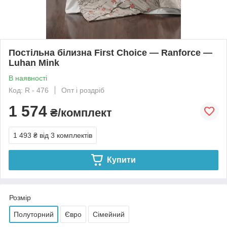
Постільна білизна First Choice — Ranforce —
Luhan Mink
В наявності
Код: R - 476
Опт і роздріб
1 574
₴/комплект
1 493 ₴
від 3 комплектів
Купити
Розмір
Полуторний
Євро
Сімейний