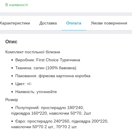
В наявності
Характеристики
Доставка
Оплата
Умови повернення
Опис
Комплект постільної білизни
Виробник: First Choice Туреччина
Тканина: сатин (100% бавовна)
Паковання: фірмова картонна коробка
Цвет: +/-
Наявність: уточнюйте
Розмір
Полуторний: простирадло 180*240,
підковдра 160*220, наволочки 50*70, 2шт
Євро: простирадло 240*260, підковдра 200*220,
наволочки 50*70 2 шт., 70*70 2 шт.