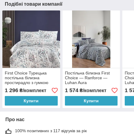
Подібні товари компанії
First Choice Турецька
Постільна білизна First
Пост
постільна білизна
Choice — Ranforce —
Choi
простирадло з гумкою
Luhan Aura
Luha
Ranforce Homesko - Tegan
1 296
1 574
1 5
₴/комплект
₴/комплект
Mink
Купити
Купити
Про нас
100% позитивних з 117 відгуків за рік