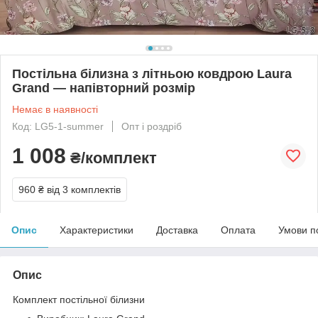
Постільна білизна з літньою ковдрою Laura
Grand — напівторний розмір
Немає в наявності
Код: LG5-1-summer
Опт і роздріб
1 008
₴/комплект
960 ₴
від 3 комплектів
Опис
Характеристики
Доставка
Оплата
Умови п
Опис
Комплект постільної білизни