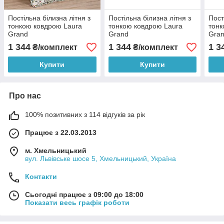
Постільна білизна літня з
Постільна білизна літня з
Пост
тонкою ковдрою Laura
тонкою ковдрою Laura
тонк
Grand
Grand
Gra
1 344
1 344
1 3
₴/комплект
₴/комплект
Купити
Купити
Про нас
100% позитивних з 114 відгуків за рік
Працює з 22.03.2013
м. Хмельницький
вул. Львівське шосе 5, Хмельницький, Україна
Контакти
Сьогодні працює з 09:00 до 18:00
Показати весь графік роботи