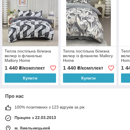
Тепла постільна білизна
Тепла постільна білизна
Тепл
велюр із фланелью
велюр із фланелю Mallory
велю
Mallory Home
Home
Hom
1 440
1 440
1 4
₴/комплект
₴/комплект
Купити
Купити
Про нас
100% позитивних з 123 відгуків за рік
Працює з 22.03.2013
м. Хмельницький