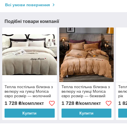
Всі умови повернення
Подібні товари компанії
Тепла постільна білизна з
Тепла постільна білизна з
Тепл
велюру на гумці Monica
велюру на гумці Monica
велю
євро розмір — молочний
євро розмір — бежевий
рік
1 728
1 728
1 8
₴/комплект
₴/комплект
Купити
Купити