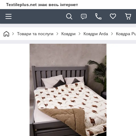
Textileplus.net знає весь інтернет
Товари та послуги
Ковдри
Ковдри Arda
Ковдра Pu