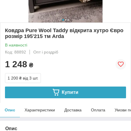
Ковдра Pure Wool Taddy відкрита хутро Євро
розмір 195'215 тм Arda
В наявності
Код: 88892
Опт і роздріб
1 248
₴
1 200 ₴
від 3 шт.
Купити
Опис
Характеристики
Доставка
Оплата
Умови п
Опис