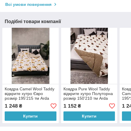
Всі умови повернення
Подібні товари компанії
Ковдра Camel Wool Taddy
Ковдра Pure Wool Taddy
Ковд
відкрите хутро Євро
відкрите хутро Полуторна
Came
розмір 195'215 тм Arda
розмір 150'210 тм Arda
195*
1 248
1 152
1 2
₴
₴
Купити
Купити