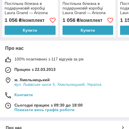
Постільна білизна в
Постільна білизна в
Пост
подарунковій коробці
подарунковій коробці
пода
Laura Grand — Arizona
Laura Grand — Arizona
Laur
наво
1 056
1 056
1 1
₴/комплект
₴/комплект
Купити
Купити
Про нас
100% позитивних з 117 відгуків за рік
Працює з 22.03.2013
м. Хмельницький
вул. Львівське шосе 5, Хмельницький, Україна
Контакти
Сьогодні працює з 09:30 до 18:00
Показати весь графік роботи
Про нас