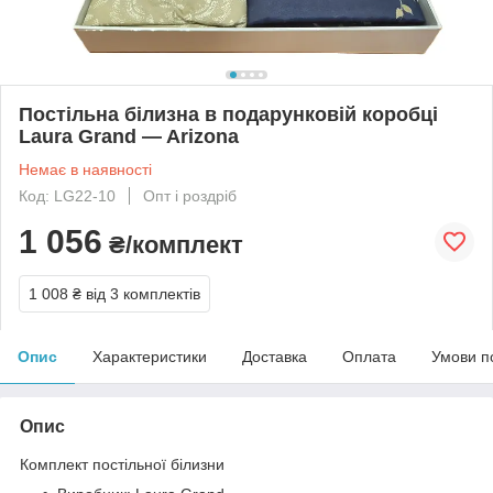
Постільна білизна в подарунковій коробці
Laura Grand — Arizona
Немає в наявності
Код: LG22-10
Опт і роздріб
1 056
₴/комплект
1 008 ₴
від 3 комплектів
Опис
Характеристики
Доставка
Оплата
Умови п
Опис
Комплект постільної білизни