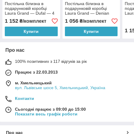
Постільна білизна в
Постільна білизна в
Пост
подарунковій коробці
подарунковій коробці
пода
Laura Grand — Dufal — 4
Laura Grand — Denian
Laur
наволочки
наво
1 152
1 056
₴/комплект
₴/комплект
1 1
Купити
Купити
Про нас
100% позитивних з 117 відгуків за рік
Працює з 22.03.2013
м. Хмельницький
вул. Львівське шосе 5, Хмельницький, Україна
Контакти
Сьогодні працює з 09:00 до 15:00
Показати весь графік роботи
Про нас