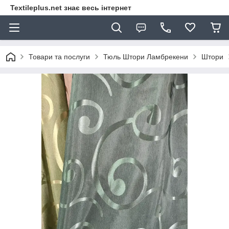
Textileplus.net знає весь інтернет
Товари та послуги
Тюль Штори Ламбрекени
Штори