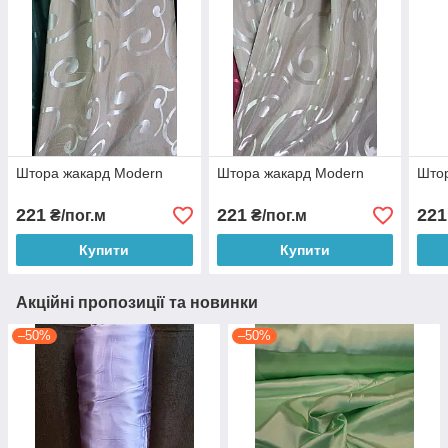
Штора жакард Modern
Штора жакард Modern
Што
221
221
221
₴/пог.м
₴/пог.м
Купити
Купити
Акційні пропозиції та новинки
–50%
–50%