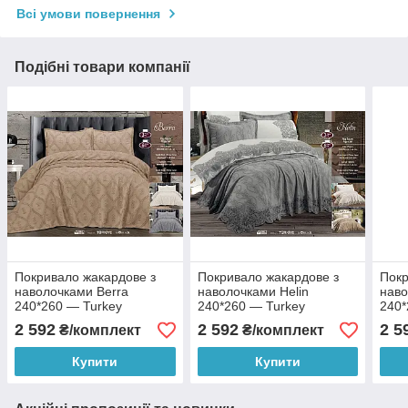
Всі умови повернення
Подібні товари компанії
Покривало жакардове з
Покривало жакардове з
Покр
наволочками Berra
наволочками Helin
наво
240*260 — Turkey
240*260 — Turkey
240*
2 592
2 592
2 5
₴/комплект
₴/комплект
Купити
Купити