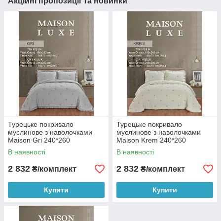
Акційні пропозиції та новинки
Турецьке покривало
Турецьке покривало
муслинове з наволочками
муслинове з наволочками
Maison Gri 240*260
Maison Krem 240*260
В наявності
В наявності
2 832
2 832
₴/комплект
₴/комплект
Купити
Купити