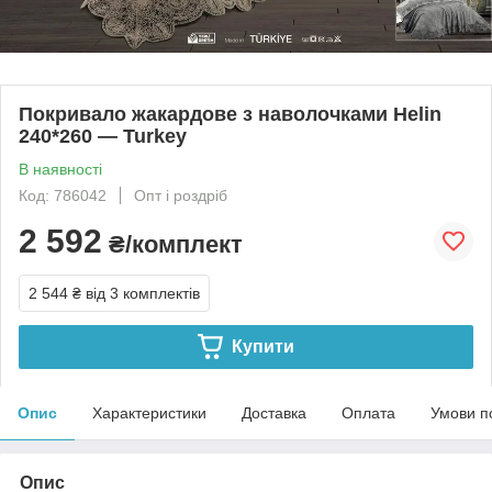
Покривало жакардове з наволочками Helin
240*260 — Turkey
В наявності
Код: 786042
Опт і роздріб
2 592
₴/комплект
2 544 ₴
від 3 комплектів
Купити
Опис
Характеристики
Доставка
Оплата
Умови п
Опис