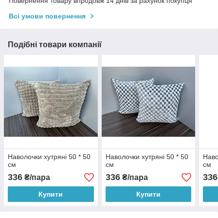
Повернення товару впродовж 14 днів за рахунок покупця
Всі умови повернення
Подібні товари компанії
Наволочки хутряні 50 * 50
Наволочки хутряні 50 * 50
Наво
см
см
см
336
336
336
₴/пара
₴/пара
Купити
Купити