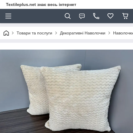
Textileplus.net знає весь інтернет
Товари та послуги
Декоративні Наволочки
Наволочки