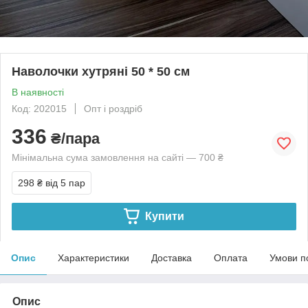
Наволочки хутряні 50 * 50 см
В наявності
Код: 202015
Опт і роздріб
336
₴/пара
Мінімальна сума замовлення на сайті — 700 ₴
298 ₴
від 5 пар
Купити
Опис
Характеристики
Доставка
Оплата
Умови п
Опис