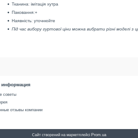
Тканина: імітація хутра
Паковання:+
Наявність: уточнюйте
Під час вибору гуртової ціни можна вибрати різні моделі з ц
я информация
е советы
ерея
нные отзывы компании
Prom.ua
Сайт створений на маркетплейсі