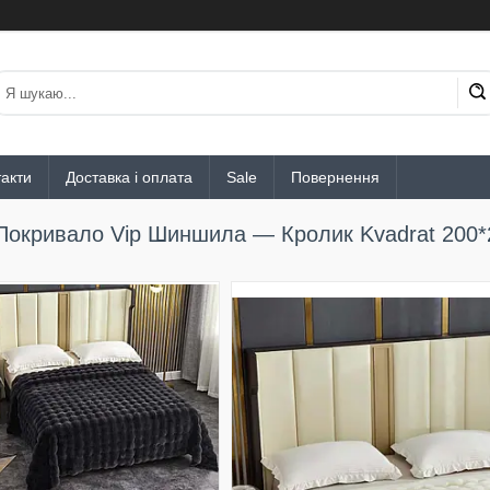
акти
Доставка і оплата
Sale
Повернення
Покривало Vip Шиншила — Кролик Kvadrat 200