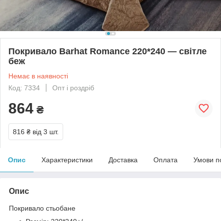
Покривало Barhat Romance 220*240 — світле
беж
Немає в наявності
Код: 7334
Опт і роздріб
864
₴
816 ₴
від 3 шт.
Опис
Характеристики
Доставка
Оплата
Умови п
Опис
Покривало стьобане