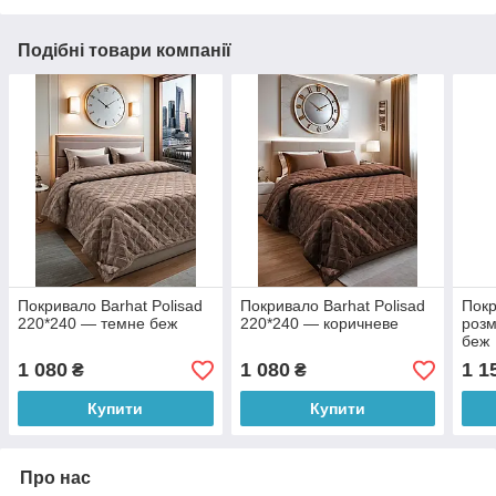
Подібні товари компанії
Покривало Barhat Polisad
Покривало Barhat Polisad
Покр
220*240 — темне беж
220*240 — коричневе
розм
беж
1 080
1 080
1 1
₴
₴
Купити
Купити
Про нас