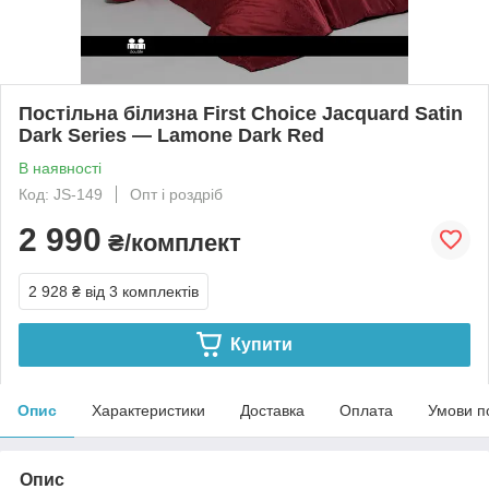
Постільна білизна First Choice Jacquard Satin
Dark Series — Lamone Dark Red
В наявності
Код: JS-149
Опт і роздріб
2 990
₴/комплект
2 928 ₴
від 3 комплектів
Купити
Опис
Характеристики
Доставка
Оплата
Умови п
Опис