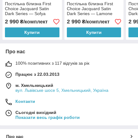
Постільна білизна First
Постільна білизна First
Пост
Choice Jacquard Satin
Choice Jacquard Satin
Choi
Dark Series — Sofya
Dark Series — Lamone
Dark
Quicksilver
Black
Red
2 990
2 990
2 9
₴/комплект
₴/комплект
Купити
Купити
Про нас
100% позитивних з 117 відгуків за рік
Працює з 22.03.2013
м. Хмельницький
вул. Львівське шосе 5, Хмельницький, Україна
Контакти
Сьогодні вихідний
Показати весь графік роботи
Про нас