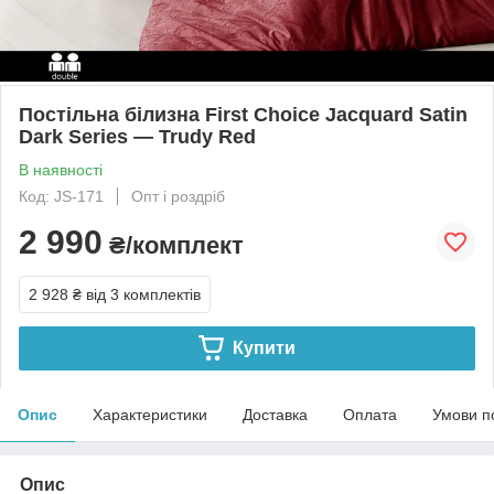
Постільна білизна First Choice Jacquard Satin
Dark Series — Trudy Red
В наявності
Код: JS-171
Опт і роздріб
2 990
₴/комплект
2 928 ₴
від 3 комплектів
Купити
Опис
Характеристики
Доставка
Оплата
Умови п
Опис