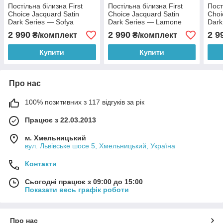
Постільна білизна First
Постільна білизна First
Пост
Choice Jacquard Satin
Choice Jacquard Satin
Choi
Dark Series — Sofya
Dark Series — Lamone
Dark
Quicksilver
Dark Red
Red
2 990
2 990
2 9
₴/комплект
₴/комплект
Купити
Купити
Про нас
100% позитивних з 117 відгуків за рік
Працює з 22.03.2013
м. Хмельницький
вул. Львівське шосе 5, Хмельницький, Україна
Контакти
Сьогодні працює з 09:00 до 15:00
Показати весь графік роботи
Про нас