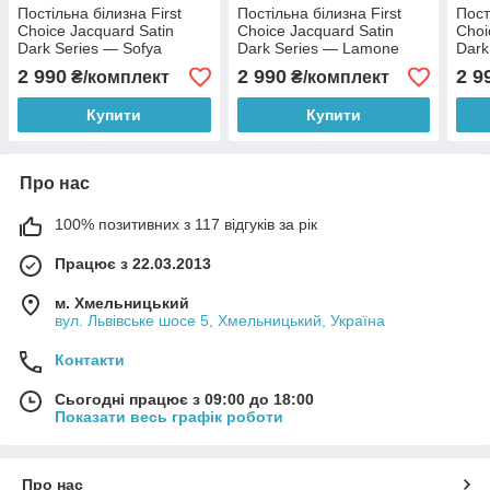
Постільна білизна First
Постільна білизна First
Пост
Choice Jacquard Satin
Choice Jacquard Satin
Choi
Dark Series — Sofya
Dark Series — Lamone
Dark
Quicksilver
Black
Ecli
2 990
2 990
2 9
₴/комплект
₴/комплект
Купити
Купити
Про нас
100% позитивних з 117 відгуків за рік
Працює з 22.03.2013
м. Хмельницький
вул. Львівське шосе 5, Хмельницький, Україна
Контакти
Сьогодні працює з 09:00 до 18:00
Показати весь графік роботи
Про нас