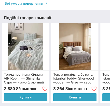
Всі умови повернення
Подібні товари компанії
Тепла постільна білизна
Тепла постільна білизна
Тепл
VIP Rebith — Shinshila
Istanbul Teddy- Sherwood
Ista
Євро — ніжно-блакитний
wooden — Grey — євро
woo
євро
2 880
3 264
3 2
₴/комплект
₴/комплект
Купити
Купити