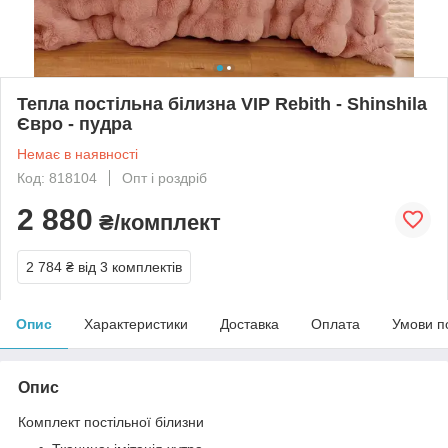
Тепла постільна білизна VIP Rebith - Shinshila
Євро - пудра
Немає в наявності
Код: 818104
Опт і роздріб
2 880
₴/комплект
2 784 ₴
від 3 комплектів
Опис
Характеристики
Доставка
Оплата
Умови п
Опис
Комплект постільної білизни