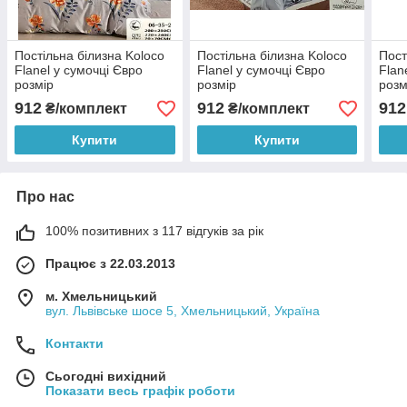
Постільна білизна Koloco
Постільна білизна Koloco
Пост
Flanel у сумочці Євро
Flanel у сумочці Євро
Flan
розмір
розмір
розм
912
912
912
₴/комплект
₴/комплект
Купити
Купити
Про нас
100% позитивних з 117 відгуків за рік
Працює з 22.03.2013
м. Хмельницький
вул. Львівське шосе 5, Хмельницький, Україна
Контакти
Сьогодні вихідний
Показати весь графік роботи