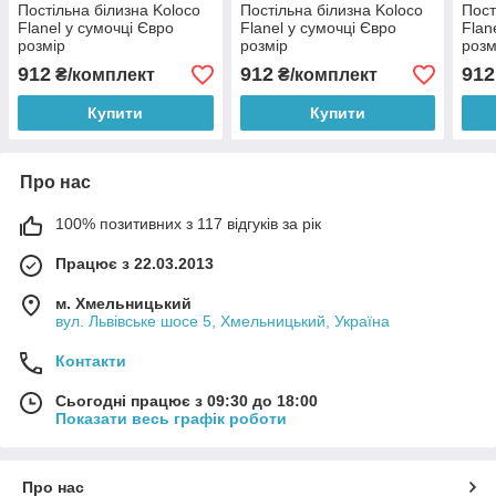
Постільна білизна Koloco
Постільна білизна Koloco
Пост
Flanel у сумочці Євро
Flanel у сумочці Євро
Flan
розмір
розмір
розм
912
912
912
₴/комплект
₴/комплект
Купити
Купити
Про нас
100% позитивних з 117 відгуків за рік
Працює з 22.03.2013
м. Хмельницький
вул. Львівське шосе 5, Хмельницький, Україна
Контакти
Сьогодні працює з 09:30 до 18:00
Показати весь графік роботи
Про нас