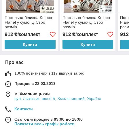
Постільна білизна Koloco
Постільна білизна Koloco
Пост
Flanel у сумочці Євро
Flanel у сумочці Євро
Flan
розмір
розмір
розм
912
912
912
₴/комплект
₴/комплект
Купити
Купити
Про нас
100% позитивних з 117 відгуків за рік
Працює з 22.03.2013
м. Хмельницький
вул. Львівське шосе 5, Хмельницький, Україна
Контакти
Сьогодні працює з 09:00 до 18:00
Показати весь графік роботи