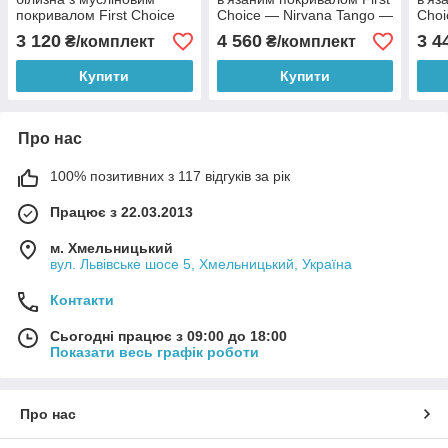
покривалом First Choice
Choice — Nirvana Tango —
Choi
Viona Bedspread Yesil
Powder
— Gü
3 120
4 560
3 4
₴/комплект
₴/комплект
Купити
Купити
Про нас
100% позитивних з 117 відгуків за рік
Працює з 22.03.2013
м. Хмельницький
вул. Львівське шосе 5, Хмельницький, Україна
Контакти
Сьогодні працює з 09:00 до 18:00
Показати весь графік роботи
Про нас