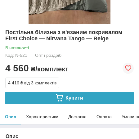
Постільна білизна з в'язаним покривалом
First Choice — Nirvana Tango — Beige
В наявності
Код: N-521
Опт і роздріб
4 560
₴/комплект
4 416 ₴
від 3 комплектів
Купити
Опис
Характеристики
Доставка
Оплата
Умови п
Опис