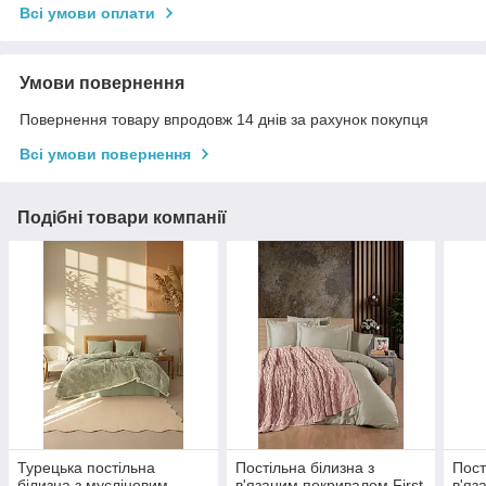
Всі умови оплати
Умови повернення
Повернення товару впродовж 14 днів за рахунок покупця
Всі умови повернення
Подібні товари компанії
Турецька постільна
Постільна білизна з
Пост
білизна з мусліновим
в'язаним покривалом First
в'яз