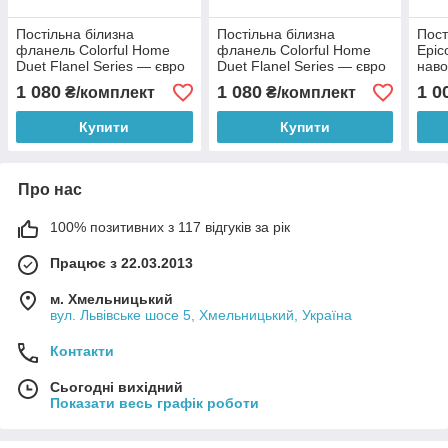
Постільна білизна
Постільна білизна
Пост
фланель Colorful Home
фланель Colorful Home
Epic
Duet Flanel Series — євро
Duet Flanel Series — євро
наво
розмір
розмір
1 080
1 080
1 0
₴/комплект
₴/комплект
Купити
Купити
Про нас
100% позитивних з 117 відгуків за рік
Працює з 22.03.2013
м. Хмельницький
вул. Львівське шосе 5, Хмельницький, Україна
Контакти
Сьогодні вихідний
Показати весь графік роботи