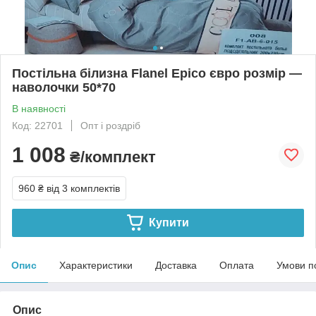
Постільна білизна Flanel Epico євро розмір —
наволочки 50*70
В наявності
Код: 22701
Опт і роздріб
1 008
₴/комплект
960 ₴
від 3 комплектів
Купити
Опис
Характеристики
Доставка
Оплата
Умови п
Опис