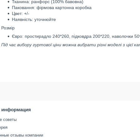
Тканина: ранфорс (100% бавовна)
Паковання: фірмова картонна коробка
Цвет: +/-
Наявність: уточнюйте
Розмір
Євро: простирадло 240*260, підковдра 200*220, наволочки 50*7
Під час вибору гуртової ціни можна вибрати різні моделі з цієї к
я информация
е советы
ерея
нные отзывы компании