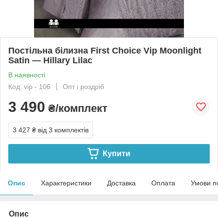
Постільна білизна First Choice Vip Moonlight
Satin — Hillary Lilac
В наявності
Код: vip - 106
Опт і роздріб
3 490
₴/комплект
3 427 ₴
від 3 комплектів
Купити
Опис
Характеристики
Доставка
Оплата
Умови п
Опис