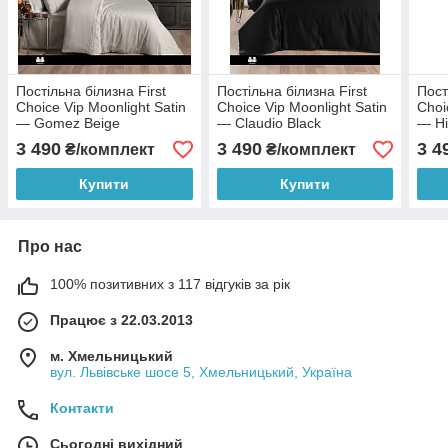
Постільна білизна First
Постільна білизна First
Пост
Choice Vip Moonlight Satin
Choice Vip Moonlight Satin
Choi
— Gomez Beige
— Claudio Black
— Hi
3 490
3 490
3 4
₴/комплект
₴/комплект
Купити
Купити
Про нас
100% позитивних з 117 відгуків за рік
Працює з 22.03.2013
м. Хмельницький
вул. Львівське шосе 5, Хмельницький, Україна
Контакти
Сьогодні вихідний