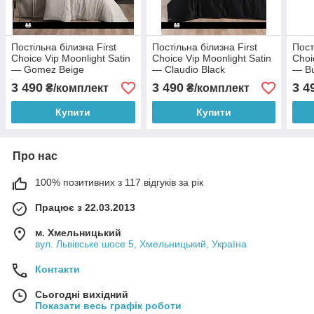
Постільна білизна First
Постільна білизна First
Пост
Choice Vip Moonlight Satin
Choice Vip Moonlight Satin
Choi
— Gomez Beige
— Claudio Black
— Bu
3 490
3 490
3 4
₴/комплект
₴/комплект
Купити
Купити
Про нас
100% позитивних з 117 відгуків за рік
Працює з 22.03.2013
м. Хмельницький
вул. Львівське шосе 5, Хмельницький, Україна
Контакти
Сьогодні вихідний
Показати весь графік роботи