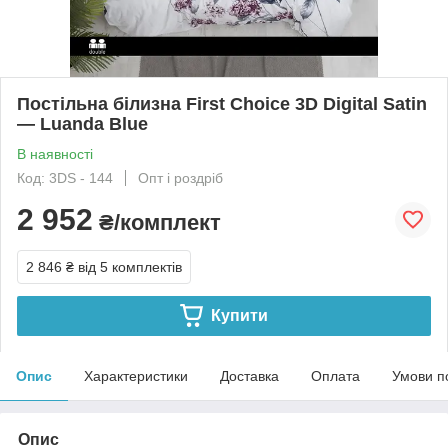
Постільна білизна First Choice 3D Digital Satin
— Luanda Blue
В наявності
Код: 3DS - 144
Опт і роздріб
2 952
₴/комплект
2 846 ₴
від 5 комплектів
Купити
Опис
Характеристики
Доставка
Оплата
Умови п
Опис