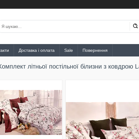
акти
Доставка і оплата
Sale
Повернення
Комплект літньої постільної білизни з ковдрою 