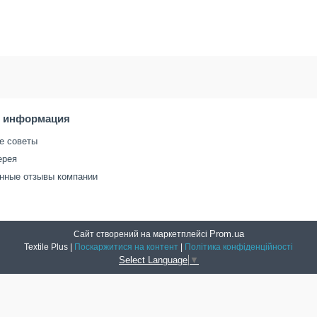
я информация
е советы
ерея
нные отзывы компании
Prom.ua
Сайт створений на маркетплейсі
Textile Plus |
Поскаржитися на контент
|
Політика конфіденційності
Select Language
▼