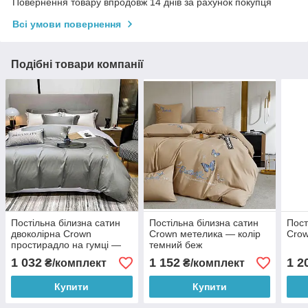
Повернення товару впродовж 14 днів за рахунок покупця
Всі умови повернення
Подібні товари компанії
Постільна білизна сатин
Постільна білизна сатин
Пост
двоколірна Crown
Crown метелика — колір
Crow
простирадло на гумці —
темний беж
колір сірий зі світло-сірим
1 032
1 152
1 2
₴/комплект
₴/комплект
закотом
Купити
Купити