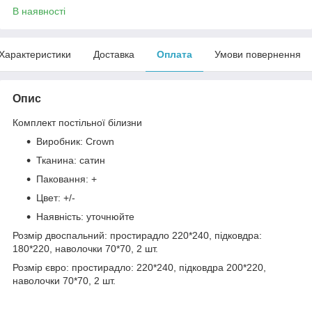
В наявності
Характеристики
Доставка
Оплата
Умови повернення
Опис
Комплект постільної білизни
Виробник: Crown
Тканина: сатин
Паковання: +
Цвет: +/-
Наявність: уточнюйте
Розмір двоспальний: простирадло 220*240, підковдра:
180*220, наволочки 70*70, 2 шт.
Розмір євро: простирадло: 220*240, підковдра 200*220,
наволочки 70*70, 2 шт.